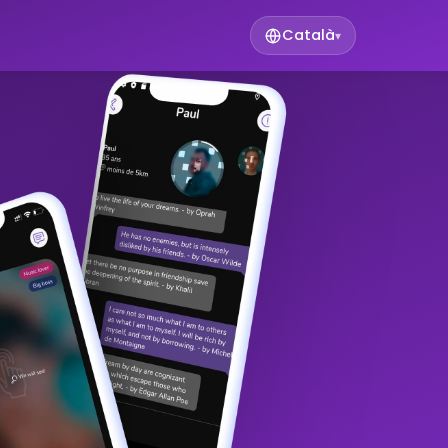
Català
▾