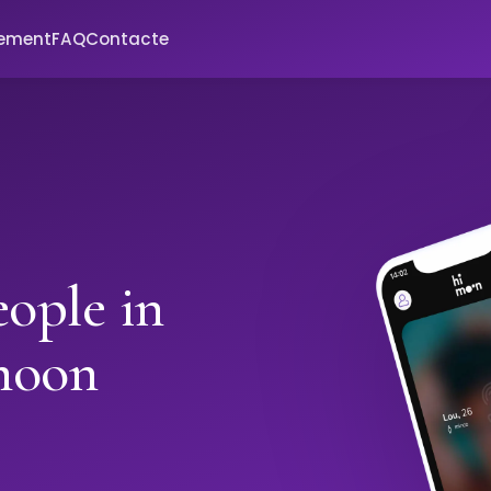
xement
FAQ
Contacte
ople in
moon