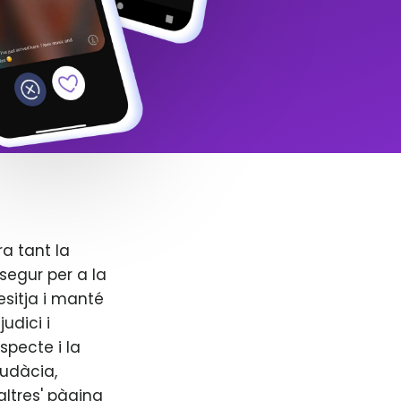
ra tant la
segur per a la
esitja i manté
udici i
specte i la
audàcia,
altres' pàgina