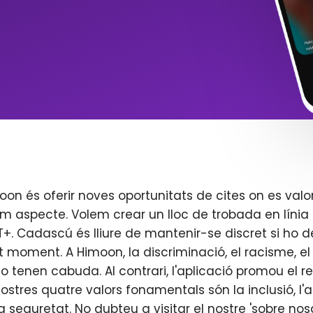
oon és oferir noves oportunitats de cites on es valo
m aspecte. Volem crear un lloc de trobada en línia 
. Cadascú és lliure de mantenir-se discret si ho d
t moment. A Himoon, la discriminació, el racisme, el j
o tenen cabuda. Al contrari, l'aplicació promou el re
 nostres quatre valors fonamentals són la inclusió, l'
 la seguretat. No dubteu a visitar el nostre 'sobre nos