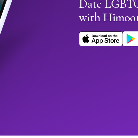
Date LGBTQ
with Himoo