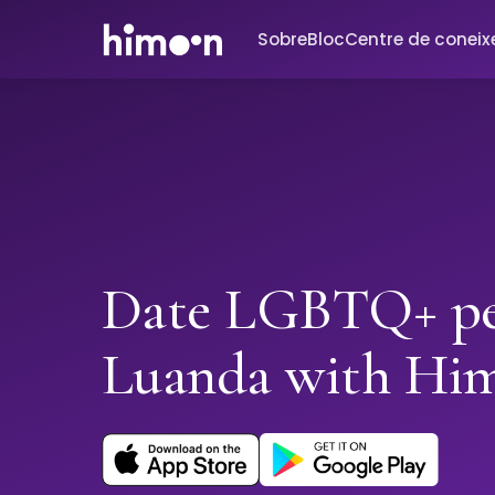
Sobre
Bloc
Centre de conei
Date LGBTQ+ pe
Luanda with Hi