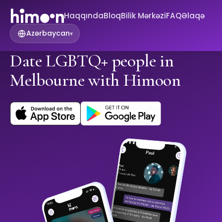
Haqqında
Bloq
Bilik Mərkəzi
FAQ
Əlaqə
Azərbaycan
▾
Date LGBTQ+ people in
Melbourne with Himoon