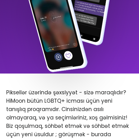
Piksellər üzərində şəxsiyyət - sizə maraqlıdır?
HiMoon bütün LGBTQ+ icması üçün yeni
tanışlıq proqramıdır. Cinsinizdən asılı
olmayaraq, və ya seçimləriniz, xoş gəlmisiniz!
Biz qoşulmaq, söhbət etmək və söhbət etmək
üçün yeni üsuldur ; görüşmək - burada