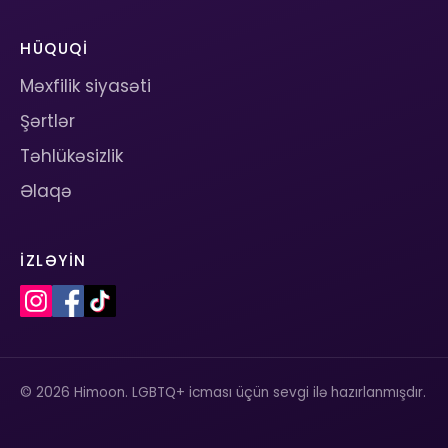
HÜQUQI
Məxfilik siyasəti
Şərtlər
Təhlükəsizlik
Əlaqə
İZLƏYIN
© 2026 Himoon. LGBTQ+ icması üçün sevgi ilə hazırlanmışdır.