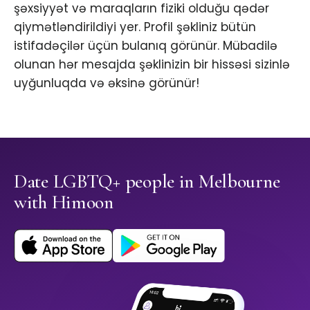
şəxsiyyət və maraqların fiziki olduğu qədər
qiymətləndirildiyi yer. Profil şəkliniz bütün
istifadəçilər üçün bulanıq görünür. Mübadilə
olunan hər mesajda şəklinizin bir hissəsi sizinlə
uyğunluqda və əksinə görünür!
Date LGBTQ+ people in Melbourne
with Himoon