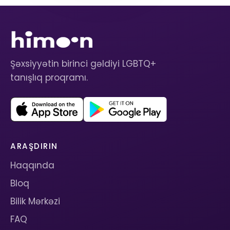
Şəxsiyyətin birinci gəldiyi LGBTQ+
tanışlıq proqramı.
ARAŞDIRIN
Haqqında
Bloq
Bilik Mərkəzi
FAQ