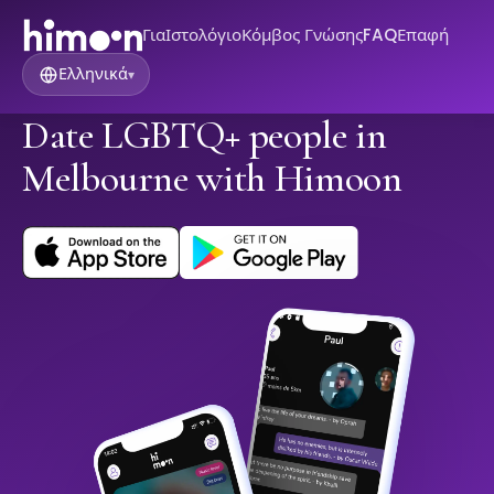
Για
Ιστολόγιο
Κόμβος Γνώσης
FAQ
Επαφή
Ελληνικά
▾
Date LGBTQ+ people in
Melbourne with Himoon