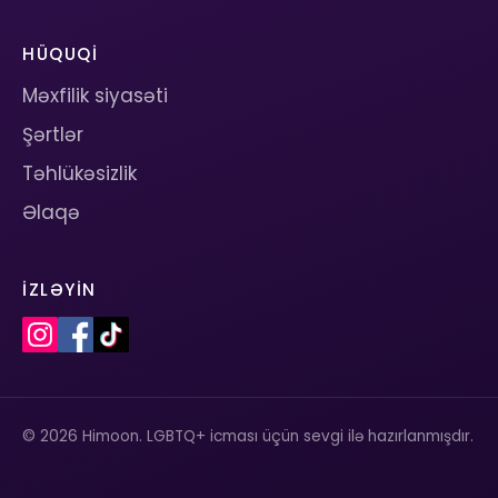
HÜQUQI
Məxfilik siyasəti
Şərtlər
Təhlükəsizlik
Əlaqə
İZLƏYIN
© 2026 Himoon. LGBTQ+ icması üçün sevgi ilə hazırlanmışdır.