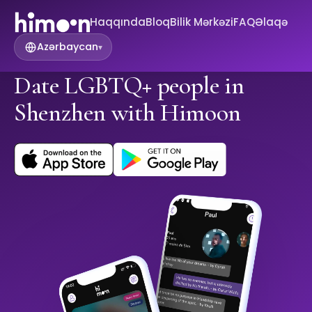
Haqqında
Bloq
Bilik Mərkəzi
FAQ
Əlaqə
Azərbaycan
▾
Date LGBTQ+ people in
Shenzhen with Himoon