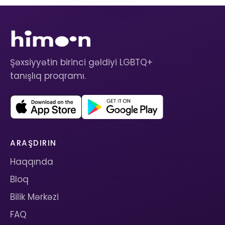
Şəxsiyyətin birinci gəldiyi LGBTQ+
tanışlıq proqramı.
ARAŞDIRIN
Haqqında
Bloq
Bilik Mərkəzi
FAQ