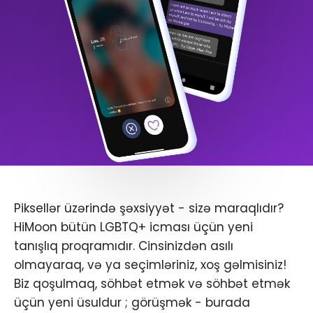
Piksellər üzərində şəxsiyyət - sizə maraqlıdır?
HiMoon bütün LGBTQ+ icması üçün yeni
tanışlıq proqramıdır. Cinsinizdən asılı
olmayaraq, və ya seçimləriniz, xoş gəlmisiniz!
Biz qoşulmaq, söhbət etmək və söhbət etmək
üçün yeni üsuldur ; görüşmək - burada