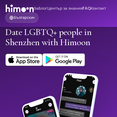
За
Блог
Център за знания
FAQ
Контакт
Български
▾
Date LGBTQ+ people in
Shenzhen with Himoon