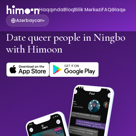
Haqqında
Bloq
Bilik Mərkəzi
FAQ
Əlaqə
Azərbaycan
▾
Date queer people in Ningbo
with Himoon