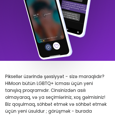
Piksellər üzərində şəxsiyyət - sizə maraqlıdır?
HiMoon bütün LGBTQ+ icması üçün yeni
tanışlıq proqramıdır. Cinsinizdən asılı
olmayaraq, və ya seçimləriniz, xoş gəlmisiniz!
Biz qoşulmaq, söhbət etmək və söhbət etmək
üçün yeni üsuldur ; görüşmək - burada