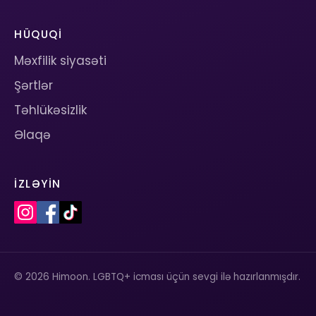
HÜQUQI
Məxfilik siyasəti
Şərtlər
Təhlükəsizlik
Əlaqə
İZLƏYIN
© 2026 Himoon. LGBTQ+ icması üçün sevgi ilə hazırlanmışdır.