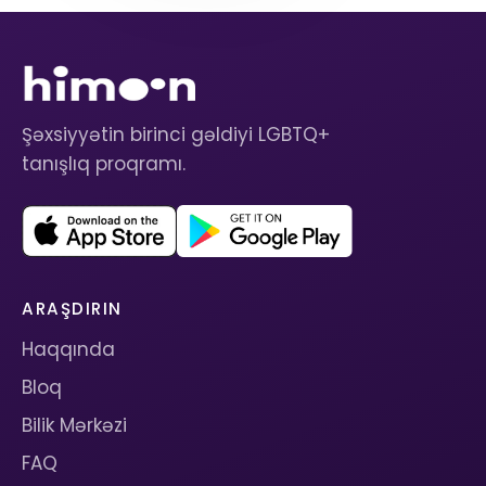
Şəxsiyyətin birinci gəldiyi LGBTQ+
tanışlıq proqramı.
ARAŞDIRIN
Haqqında
Bloq
Bilik Mərkəzi
FAQ