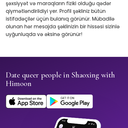
şəxsiyyət və maraqların fiziki olduğu qədər
qiymətləndirildiyi yer. Profil şəkliniz bütün
istifadəçilər üçün bulanıq görünür. Mübadilə
olunan hər mesajda şəklinizin bir hissəsi sizinlə
uyğunluqda və əksinə görünür!
Date queer people in Shaoxing with
Himoon