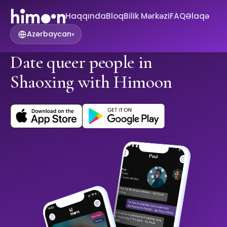
Haqqında
Bloq
Bilik Mərkəzi
FAQ
Əlaqə
Azərbaycan
▾
Date queer people in
Shaoxing with Himoon