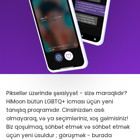
Piksellər üzərində şəxsiyyət - sizə maraqlıdır?
HiMoon bütün LGBTQ+ icması üçün yeni
tanışlıq proqramıdır. Cinsinizdən asılı
olmayaraq, və ya seçimləriniz, xoş gəlmisiniz!
Biz qoşulmaq, söhbət etmək və söhbət etmək
üçün yeni üsuldur ; görüşmək - burada