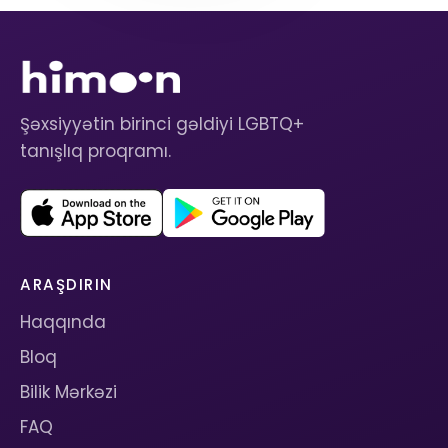
Şəxsiyyətin birinci gəldiyi LGBTQ+
tanışlıq proqramı.
ARAŞDIRIN
Haqqında
Bloq
Bilik Mərkəzi
FAQ