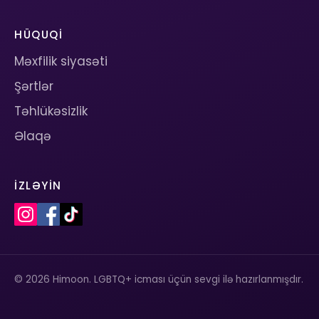
HÜQUQI
Məxfilik siyasəti
Şərtlər
Təhlükəsizlik
Əlaqə
İZLƏYIN
© 2026 Himoon. LGBTQ+ icması üçün sevgi ilə hazırlanmışdır.