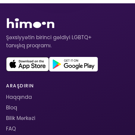
Şəxsiyyətin birinci gəldiyi LGBTQ+
tanışlıq proqramı.
ARAŞDIRIN
Haqqında
Bloq
Bilik Mərkəzi
FAQ