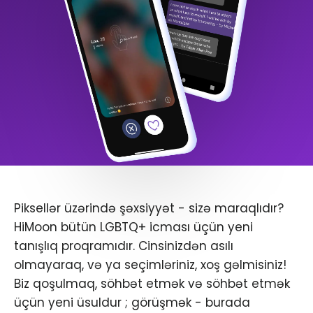
Piksellər üzərində şəxsiyyət - sizə maraqlıdır?
HiMoon bütün LGBTQ+ icması üçün yeni
tanışlıq proqramıdır. Cinsinizdən asılı
olmayaraq, və ya seçimləriniz, xoş gəlmisiniz!
Biz qoşulmaq, söhbət etmək və söhbət etmək
üçün yeni üsuldur ; görüşmək - burada