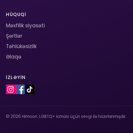
HÜQUQI
Məxfilik siyasəti
Şərtlər
Təhlükəsizlik
Əlaqə
İZLƏYIN
© 2026 Himoon. LGBTQ+ icması üçün sevgi ilə hazırlanmışdır.