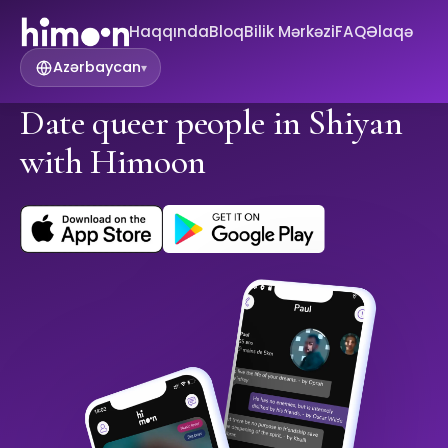
Haqqında
Bloq
Bilik Mərkəzi
FAQ
Əlaqə
Azərbaycan
▾
Date queer people in Shiyan
with Himoon