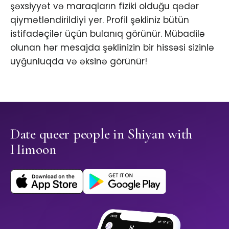
şəxsiyyət və maraqların fiziki olduğu qədər
qiymətləndirildiyi yer. Profil şəkliniz bütün
istifadəçilər üçün bulanıq görünür. Mübadilə
olunan hər mesajda şəklinizin bir hissəsi sizinlə
uyğunluqda və əksinə görünür!
Date queer people in Shiyan with
Himoon