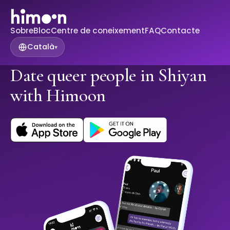
Sobre
Bloc
Centre de coneixement
FAQ
Contacte
Català
▾
Date queer people in Shiyan
with Himoon