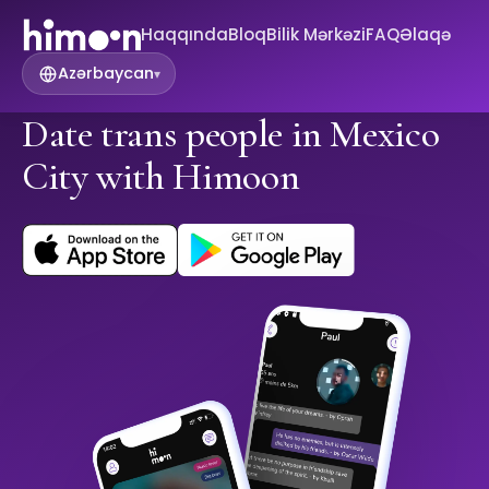
Haqqında
Bloq
Bilik Mərkəzi
FAQ
Əlaqə
Azərbaycan
▾
Date trans people in Mexico
City with Himoon