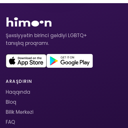
Şəxsiyyətin birinci gəldiyi LGBTQ+
tanışlıq proqramı.
ARAŞDIRIN
Haqqında
Bloq
Bilik Mərkəzi
FAQ