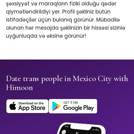
şəxsiyyət və maraqların fiziki olduğu qədər
qiymətləndirildiyi yer. Profil şəkliniz bütün
istifadəçilər üçün bulanıq görünür. Mübadilə
olunan hər mesajda şəklinizin bir hissəsi sizinlə
uyğunluqda və əksinə görünür!
Date trans people in Mexico City with
Himoon