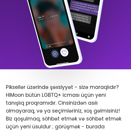
Piksellər üzərində şəxsiyyət - sizə maraqlıdır?
HiMoon bütün LGBTQ+ icması üçün yeni
tanışlıq proqramıdır. Cinsinizdən asılı
olmayaraq, və ya seçimləriniz, xoş gəlmisiniz!
Biz qoşulmaq, söhbət etmək və söhbət etmək
üçün yeni üsuldur ; görüşmək - burada