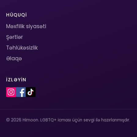
HÜQUQI
Məxfilik siyasəti
Şərtlər
Təhlükəsizlik
Əlaqə
İZLƏYIN
© 2026 Himoon. LGBTQ+ icması üçün sevgi ilə hazırlanmışdır.