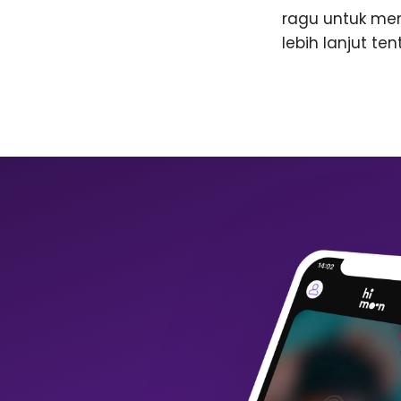
ragu untuk me
lebih lanjut te