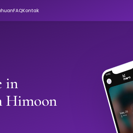
ahuan
FAQ
Kontak
 in
th Himoon