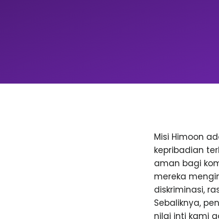
Misi Himoon a
kepribadian te
aman bagi komu
mereka menging
diskriminasi, 
Sebaliknya, p
nilai inti kami