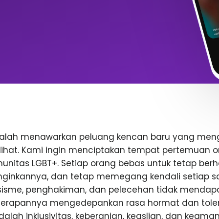
dalah menawarkan peluang kencan baru yang me
rlihat. Kami ingin menciptakan tempat pertemuan o
nitas LGBT+. Setiap orang bebas untuk tetap berhat
inkannya, dan tetap memegang kendali setiap saa
rasisme, penghakiman, dan pelecehan tidak mendap
enerapannya mengedepankan rasa hormat dan toler
 adalah inklusivitas, keberanian, keaslian, dan keam