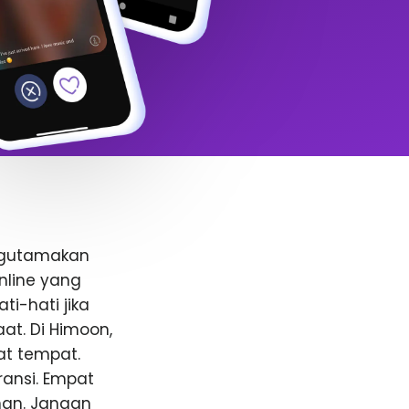
ngutamakan
nline yang
i-hati jika
t. Di Himoon,
at tempat.
ansi. Empat
anan. Jangan