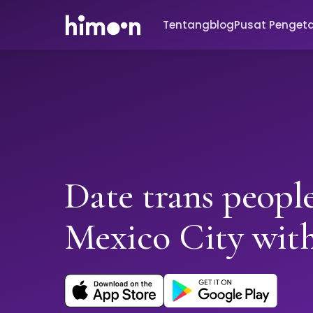
Tentang
blog
Pusat Penget
Date trans people
Mexico City wi