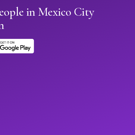
eople in Mexico City
n