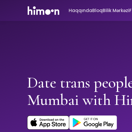
Haqqında
Bloq
Bilik Mərkəzi
Date trans people
Mumbai with H