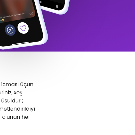
+ icması üçün
iniz, xoş
üsuldur ;
ətləndirildiyi
ə olunan hər