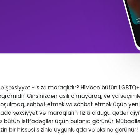
ndə şəxsiyyət - sizə maraqlıdır? HiMoon bütün LGBTQ
oqramıdır. Cinsinizdən asılı olmayaraq, və ya seçimlər
 qoşulmaq, söhbət etmək və söhbət etmək üçün yeni 
da şəxsiyyət və maraqların fiziki olduğu qədər qiym
iniz bütün istifadəçilər üçün bulanıq görünür. Mübadil
zin bir hissəsi sizinlə uyğunluqda və əksinə görünür!