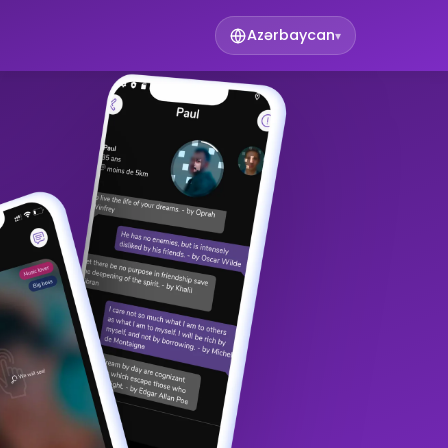
Azərbaycan
▾