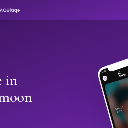
FAQ
Əlaqə
 in
imoon