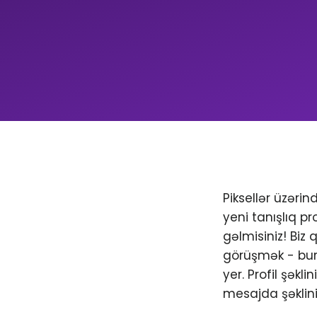
Piksellər üzəri
yeni tanışlıq pr
gəlmisiniz! Biz
görüşmək - bura
yer. Profil şəkl
mesajda şəklini