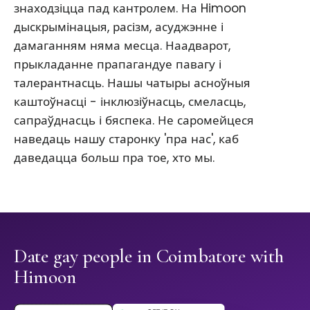
знаходзіцца пад кантролем. На Himoon
дыскрымінацыя, расізм, асуджэнне і
дамаганням няма месца. Наадварот,
прыкладанне прапагандуе павагу і
талерантнасць. Нашы чатыры асноўныя
каштоўнасці - інклюзіўнасць, смеласць,
сапраўднасць і бяспека. Не саромейцеся
наведаць нашу старонку 'пра нас', каб
даведацца больш пра тое, хто мы.
Date gay people in Coimbatore with
Himoon