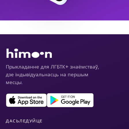
Прыкладанне для ЛГБТК+ знаёмстваў,
дзе індывідуальнасць на першым
месцы.
ДАСЬЛЕДУЙЦЕ