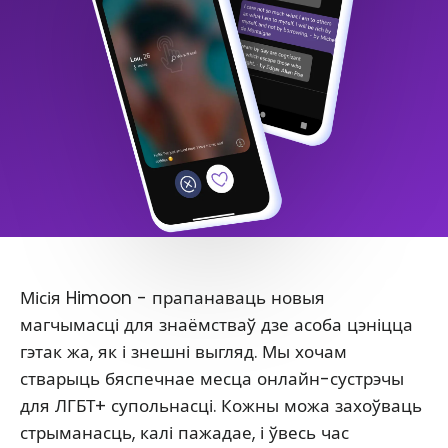
Місія Himoon - прапанаваць новыя
магчымасці для знаёмстваў дзе асоба цэніцца
гэтак жа, як і знешні выгляд. Мы хочам
стварыць бяспечнае месца онлайн-сустрэчы
для ЛГБТ+ супольнасці. Кожны можа захоўваць
стрыманасць, калі пажадае, і ўвесь час