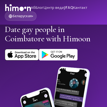
Аб
Блог
Цэнтр ведаў
FAQ
Кантакт
Беларуская
▾
Date gay people in
Coimbatore with Himoon