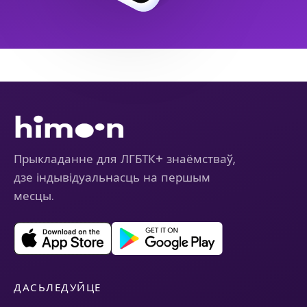
Прыкладанне для ЛГБТК+ знаёмстваў,
дзе індывідуальнасць на першым
месцы.
ДАСЬЛЕДУЙЦЕ