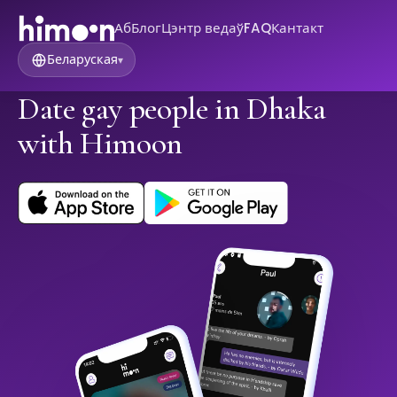
Аб
Блог
Цэнтр ведаў
FAQ
Кантакт
Беларуская
▾
Date gay people in Dhaka
with Himoon