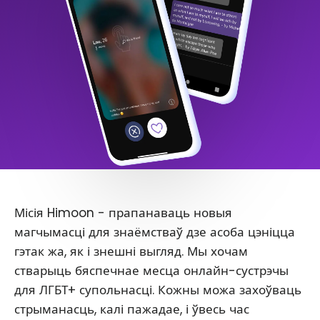
Місія Himoon - прапанаваць новыя
магчымасці для знаёмстваў дзе асоба цэніцца
гэтак жа, як і знешні выгляд. Мы хочам
стварыць бяспечнае месца онлайн-сустрэчы
для ЛГБТ+ супольнасці. Кожны можа захоўваць
стрыманасць, калі пажадае, і ўвесь час