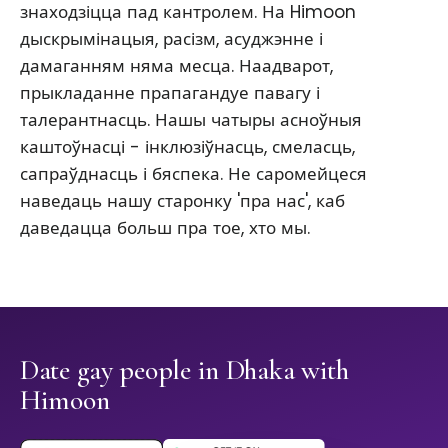
знаходзіцца пад кантролем. На Himoon
дыскрымінацыя, расізм, асуджэнне і
дамаганням няма месца. Наадварот,
прыкладанне прапагандуе павагу і
талерантнасць. Нашы чатыры асноўныя
каштоўнасці - інклюзіўнасць, смеласць,
сапраўднасць і бяспека. Не саромейцеся
наведаць нашу старонку 'пра нас', каб
даведацца больш пра тое, хто мы.
Date gay people in Dhaka with
Himoon