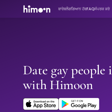
ਬਾਰੇ
ਬਲੌਗ
ਗਿਆਨ ਹੱਬ
FAQ
ਸੰਪਰਕ ਕਰੋ
Date gay people 
with Himoon