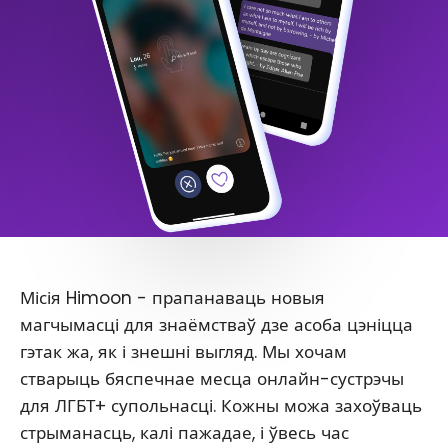
Місія Himoon - прапанаваць новыя
магчымасці для знаёмстваў дзе асоба цэніцца
гэтак жа, як і знешні выгляд. Мы хочам
стварыць бяспечнае месца онлайн-сустрэчы
для ЛГБТ+ супольнасці. Кожны можа захоўваць
стрыманасць, калі пажадае, і ўвесь час