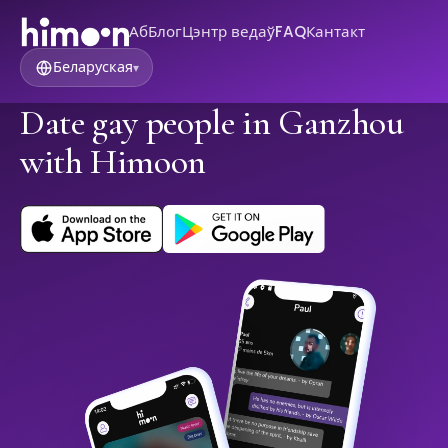
Аб
Блог
Цэнтр ведаў
FAQ
Кантакт
Беларуская
▾
Date gay people in Ganzhou
with Himoon