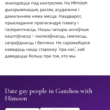
знаходзіцца пад кантролем. На Himoon
дыскрымінацыя, расізм, асуджэнне і
дамаганням няма месца. Наадварот,
прыкладанне прапагандуе павагу і
талерантнасць. Нашы чатыры асноўныя
каштоўнасці - інклюзіўнасць, смеласць,
сапраўднасць і бяспека. Не саромейцеся
наведаць нашу старонку 'пра нас', каб
даведацца больш пра тое, хто мы.
Date gay people in Ganzhou with
Himoon