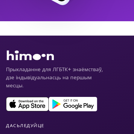
Прыкладанне для ЛГБТК+ знаёмстваў,
дзе індывідуальнасць на першым
месцы.
ДАСЬЛЕДУЙЦЕ