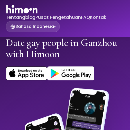
Tentang
blog
Pusat Pengetahuan
FAQ
Kontak
Bahasa Indonesia
▾
Date gay people in Ganzhou
with Himoon