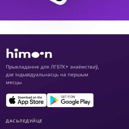
Прыкладанне для ЛГБТК+ знаёмстваў,
дзе індывідуальнасць на першым
месцы.
ДАСЬЛЕДУЙЦЕ