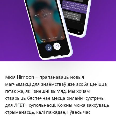
Місія Himoon - прапанаваць новыя
магчымасці для знаёмстваў дзе асоба цэніцца
гэтак жа, як і знешні выгляд. Мы хочам
стварыць бяспечнае месца онлайн-сустрэчы
для ЛГБТ+ супольнасці. Кожны можа захоўваць
стрыманасць, калі пажадае, і ўвесь час