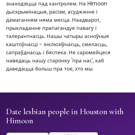
знаходзіцца пад кантролем. На Himoon
дыскрымінацыя, расізм, асуджэнне і
дамаганням няма месца. Наадварот,
прыкладанне прапагандуе павагу і
талерантнасць. Нашы чатыры асноўныя
каштоўнасці - інклюзіўнасць, смеласць,
сапраўднасць і бяспека. Не саромейцеся
наведаць нашу старонку 'пра нас', каб
даведацца больш пра тое, хто мы.
Date lesbian people in Houston with
Himoon