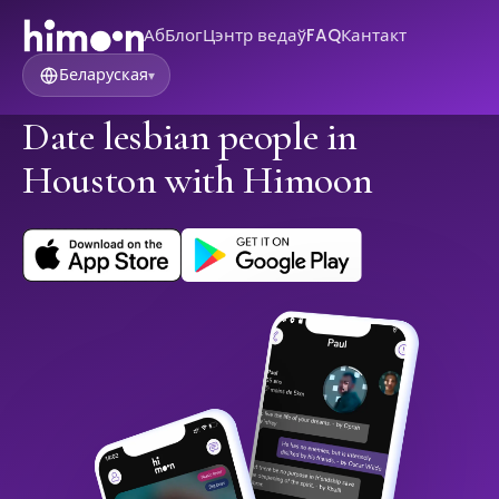
Аб
Блог
Цэнтр ведаў
FAQ
Кантакт
Беларуская
▾
Date lesbian people in
Houston with Himoon