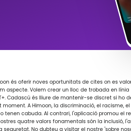
oon és oferir noves oportunitats de cites on es valo
m aspecte. Volem crear un lloc de trobada en línia 
. Cadascú és lliure de mantenir-se discret si ho d
t moment. A Himoon, la discriminació, el racisme, el j
o tenen cabuda. Al contrari, l'aplicació promou el re
 nostres quatre valors fonamentals són la inclusió, l'
 la seguretat. No dubteu a visitar el nostre 'sobre nos