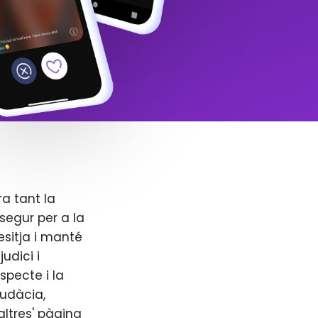
ra tant la
segur per a la
esitja i manté
udici i
specte i la
audàcia,
altres' pàgina