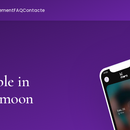
xement
FAQ
Contacte
le in
imoon