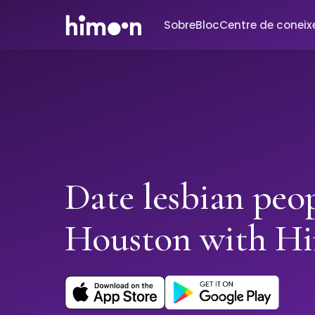
Sobre
Bloc
Centre de conei
Date lesbian peop
Houston with H