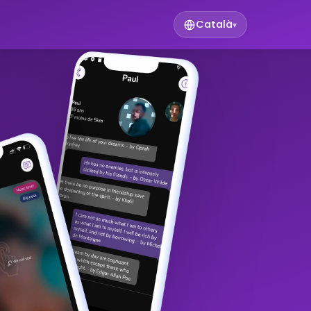
Català
▾