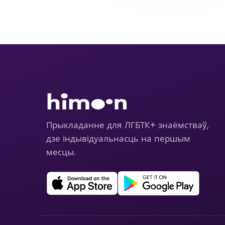
Прыкладанне для ЛГБТК+ знаёмстваў,
дзе індывідуальнасць на першым
месцы.