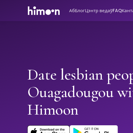
Аб
Блог
Цэнтр ведаў
FAQ
Кант
Date lesbian peop
Ouagadougou wi
Himoon