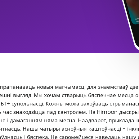
 прапанаваць новыя магчымасці для знаёмстваў дзе
 знешні выгляд. Мы хочам стварыць бяспечнае месца 
ГБТ+ супольнасці. Кожны можа захоўваць стрыманасц
сь час знаходзіцца пад кантролем. На Himoon дыскр
нне і дамаганням няма месца. Наадварот, прыклада
антнасць. Нашы чатыры асноўныя каштоўнасці - інкл
аўднасць і бяспека. Не саромейцеся наведаць нашу 