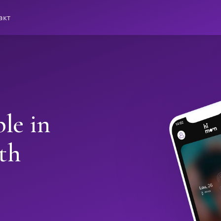
акт
le in
th