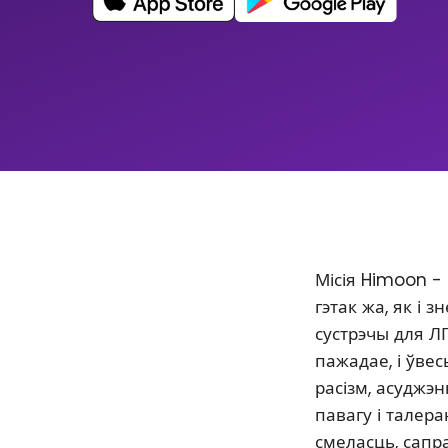
Місія Himoon -
гэтак жа, як і
сустрэчы для Л
пажадае, і ўве
расізм, асуджэ
павагу і талер
смеласць, сапр