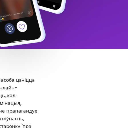
 асоба цэніцца
онлайн-
ь, калі
ымінацыя,
нне прапагандуе
юзіўнасць,
старонку 'пра