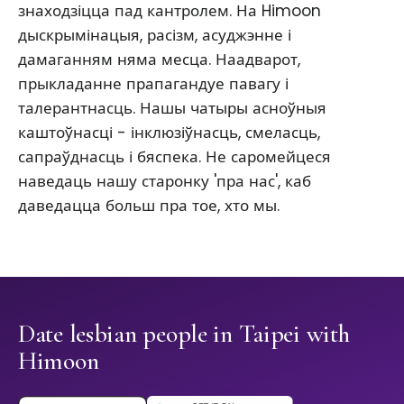
знаходзіцца пад кантролем. На Himoon
дыскрымінацыя, расізм, асуджэнне і
дамаганням няма месца. Наадварот,
прыкладанне прапагандуе павагу і
талерантнасць. Нашы чатыры асноўныя
каштоўнасці - інклюзіўнасць, смеласць,
сапраўднасць і бяспека. Не саромейцеся
наведаць нашу старонку 'пра нас', каб
даведацца больш пра тое, хто мы.
Date lesbian people in Taipei with
Himoon