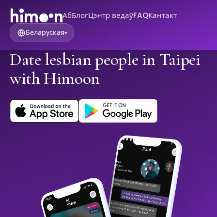
Аб
Блог
Цэнтр ведаў
FAQ
Кантакт
Беларуская
▾
Date lesbian people in Taipei
with Himoon