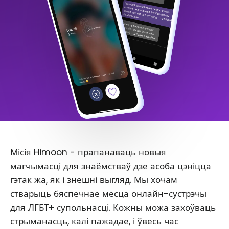
Місія Himoon - прапанаваць новыя
магчымасці для знаёмстваў дзе асоба цэніцца
гэтак жа, як і знешні выгляд. Мы хочам
стварыць бяспечнае месца онлайн-сустрэчы
для ЛГБТ+ супольнасці. Кожны можа захоўваць
стрыманасць, калі пажадае, і ўвесь час