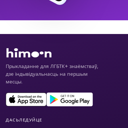
Прыкладанне для ЛГБТК+ знаёмстваў,
дзе індывідуальнасць на першым
месцы.
ДАСЬЛЕДУЙЦЕ