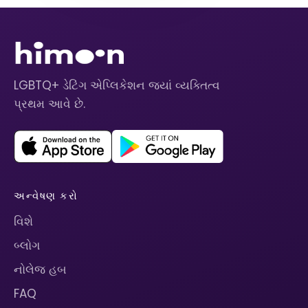
LGBTQ+ ડેટિંગ એપ્લિકેશન જ્યાં વ્યક્તિત્વ
પ્રથમ આવે છે.
અન્વેષણ કરો
વિશે
બ્લોગ
નોલેજ હબ
FAQ