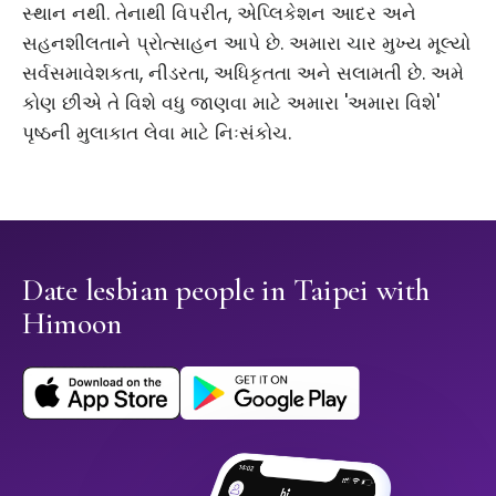
સ્થાન નથી. તેનાથી વિપરીત, એપ્લિકેશન આદર અને
સહનશીલતાને પ્રોત્સાહન આપે છે. અમારા ચાર મુખ્ય મૂલ્યો
સર્વસમાવેશકતા, નીડરતા, અધિકૃતતા અને સલામતી છે. અમે
કોણ છીએ તે વિશે વધુ જાણવા માટે અમારા 'અમારા વિશે'
પૃષ્ઠની મુલાકાત લેવા માટે નિઃસંકોચ.
Date lesbian people in Taipei with
Himoon