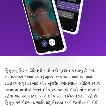
હિમૂનનું મિશન ડેટિંગની નવી તકો પ્રદાન કરવાનું છે જ્યાં
વ્યક્તિત્વને દેખાવ જેટલું મૂલ્ય આપવામાં આવે છે. અમે
LGBT+ સમુદાય માટે એક સુરક્ષિત ઑનલાઇન મીટિંગ સ્થળ
બનાવવા માંગીએ છીએ. દરેક વ્યક્તિ જો ઈચ્છે તો સમજદાર
રહેવા માટે સ્વતંત્ર છે અને દરેક સમયે નિયંત્રણમાં રહે છે.
હિમૂન પર ભેદભાવ, જાતિવાદ, નિર્ણય અને ઉત્પીડનને કોઈ