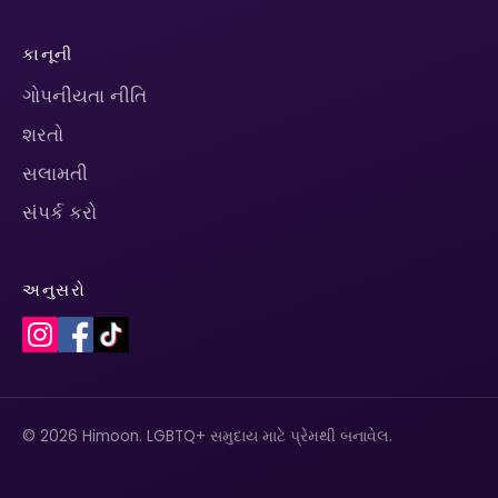
કાનૂની
ગોપનીયતા નીતિ
શરતો
સલામતી
સંપર્ક કરો
અનુસરો
© 2026 Himoon. LGBTQ+ સમુદાય માટે પ્રેમથી બનાવેલ.