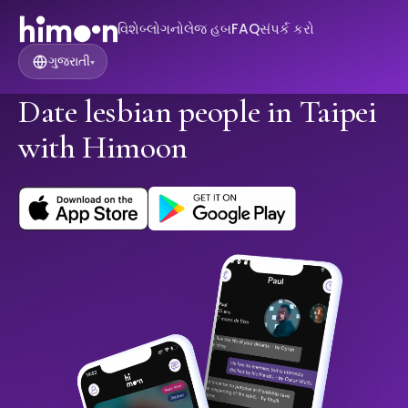
વિશે
બ્લોગ
નોલેજ હબ
FAQ
સંપર્ક કરો
ગુજરાતી
▾
Date lesbian people in Taipei
with Himoon