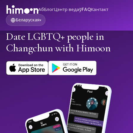
Аб
Блог
Цэнтр ведаў
FAQ
Кантакт
Беларуская
▾
Date LGBTQ+ people in
Changchun with Himoon