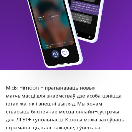
Місія Himoon - прапанаваць новыя
магчымасці для знаёмстваў дзе асоба цэніцца
гэтак жа, як і знешні выгляд. Мы хочам
стварыць бяспечнае месца онлайн-сустрэчы
для ЛГБТ+ супольнасці. Кожны можа захоўваць
стрыманасць, калі пажадае, і ўвесь час