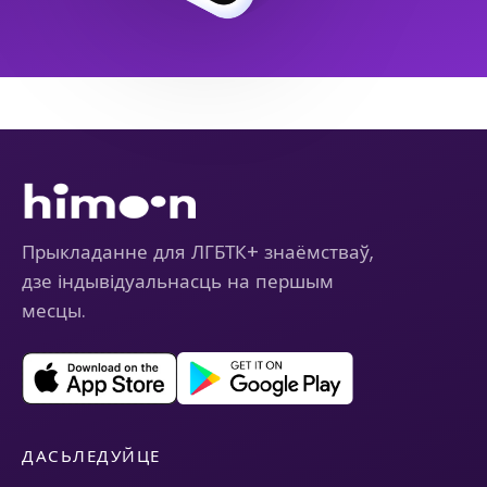
Прыкладанне для ЛГБТК+ знаёмстваў,
дзе індывідуальнасць на першым
месцы.
ДАСЬЛЕДУЙЦЕ