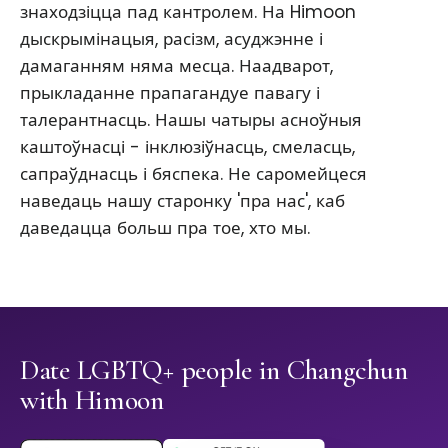
знаходзіцца пад кантролем. На Himoon
дыскрымінацыя, расізм, асуджэнне і
дамаганням няма месца. Наадварот,
прыкладанне прапагандуе павагу і
талерантнасць. Нашы чатыры асноўныя
каштоўнасці - інклюзіўнасць, смеласць,
сапраўднасць і бяспека. Не саромейцеся
наведаць нашу старонку 'пра нас', каб
даведацца больш пра тое, хто мы.
Date LGBTQ+ people in Changchun
with Himoon