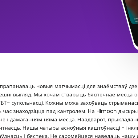
 прапанаваць новыя магчымасці для знаёмстваў дзе
 знешні выгляд. Мы хочам стварыць бяспечнае месца 
ГБТ+ супольнасці. Кожны можа захоўваць стрыманасц
сь час знаходзіцца пад кантролем. На Himoon дыскр
нне і дамаганням няма месца. Наадварот, прыклада
антнасць. Нашы чатыры асноўныя каштоўнасці - інкл
аўднасць і бяспека. Не саромейцеся наведаць нашу 