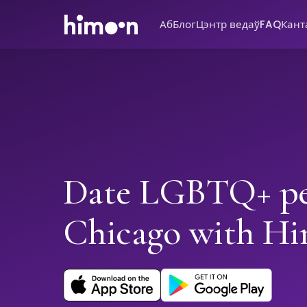
Аб
Блог
Цэнтр ведаў
FAQ
Кант
Date LGBTQ+ pe
Chicago with H