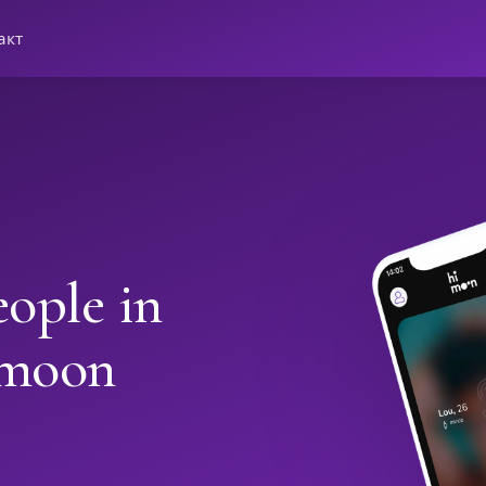
акт
ople in
imoon