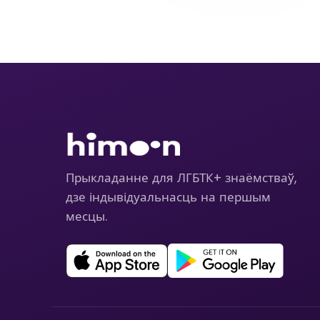
Прыкладанне для ЛГБТК+ знаёмстваў,
дзе індывідуальнасць на першым
месцы.