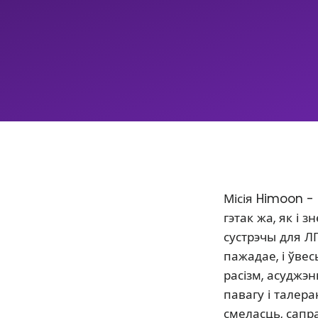
Місія Himoon -
гэтак жа, як і
сустрэчы для Л
пажадае, і ўве
расізм, асуджэ
павагу і талер
смеласць, сапр