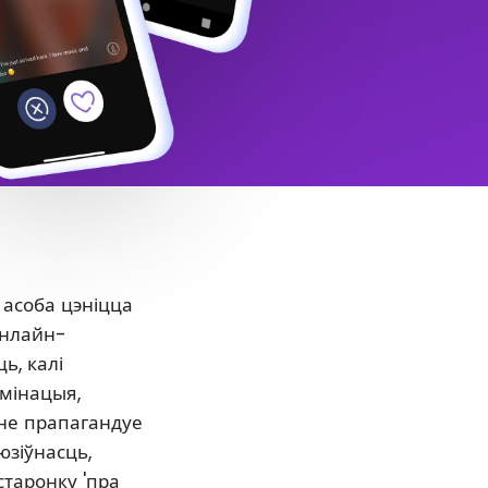
 асоба цэніцца
онлайн-
ь, калі
ымінацыя,
нне прапагандуе
юзіўнасць,
старонку 'пра