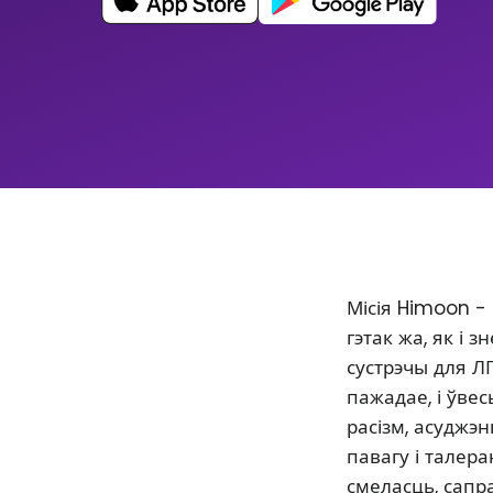
Місія Himoon -
гэтак жа, як і
сустрэчы для Л
пажадае, і ўве
расізм, асуджэ
павагу і талер
смеласць, сапр