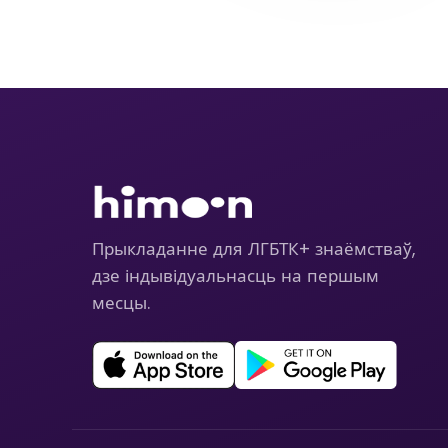
Прыкладанне для ЛГБТК+ знаёмстваў,
дзе індывідуальнасць на першым
месцы.