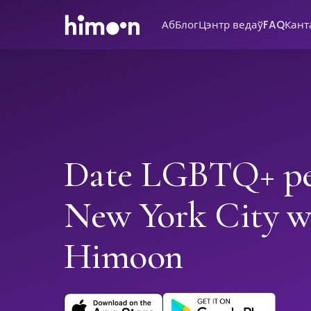
Аб
Блог
Цэнтр ведаў
FAQ
Кант
Date LGBTQ+ pe
New York City w
Himoon