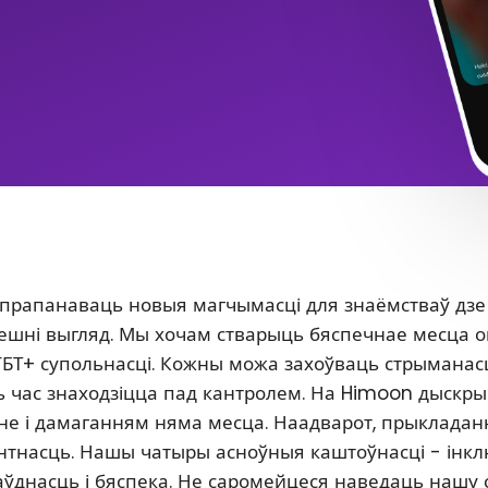
 прапанаваць новыя магчымасці для знаёмстваў дзе
 знешні выгляд. Мы хочам стварыць бяспечнае месца 
ГБТ+ супольнасці. Кожны можа захоўваць стрыманасц
сь час знаходзіцца пад кантролем. На Himoon дыскр
нне і дамаганням няма месца. Наадварот, прыклада
антнасць. Нашы чатыры асноўныя каштоўнасці - інкл
аўднасць і бяспека. Не саромейцеся наведаць нашу 