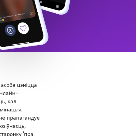
 асоба цэніцца
онлайн-
ь, калі
ымінацыя,
нне прапагандуе
юзіўнасць,
старонку 'пра