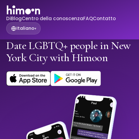
Di
Blog
Centro della conoscenza
FAQ
Contatto
Italiano
▾
Date LGBTQ+ people in New
York City with Himoon