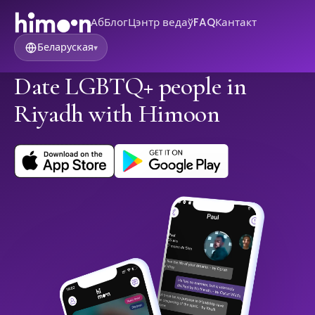
Аб
Блог
Цэнтр ведаў
FAQ
Кантакт
Беларуская
▾
Date LGBTQ+ people in
Riyadh with Himoon