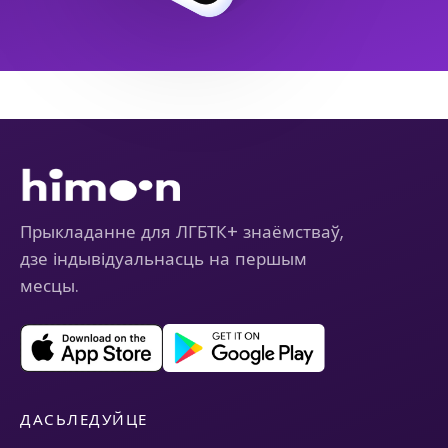
Прыкладанне для ЛГБТК+ знаёмстваў,
дзе індывідуальнасць на першым
месцы.
ДАСЬЛЕДУЙЦЕ