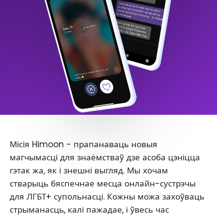
Місія Himoon - прапанаваць новыя
магчымасці для знаёмстваў дзе асоба цэніцца
гэтак жа, як і знешні выгляд. Мы хочам
стварыць бяспечнае месца онлайн-сустрэчы
для ЛГБТ+ супольнасці. Кожны можа захоўваць
стрыманасць, калі пажадае, і ўвесь час