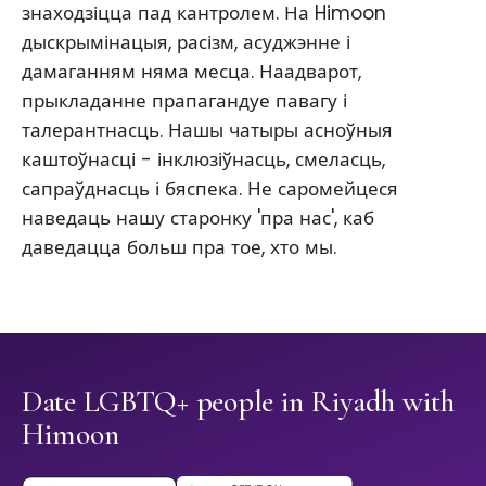
знаходзіцца пад кантролем. На Himoon
дыскрымінацыя, расізм, асуджэнне і
дамаганням няма месца. Наадварот,
прыкладанне прапагандуе павагу і
талерантнасць. Нашы чатыры асноўныя
каштоўнасці - інклюзіўнасць, смеласць,
сапраўднасць і бяспека. Не саромейцеся
наведаць нашу старонку 'пра нас', каб
даведацца больш пра тое, хто мы.
Date LGBTQ+ people in Riyadh with
Himoon