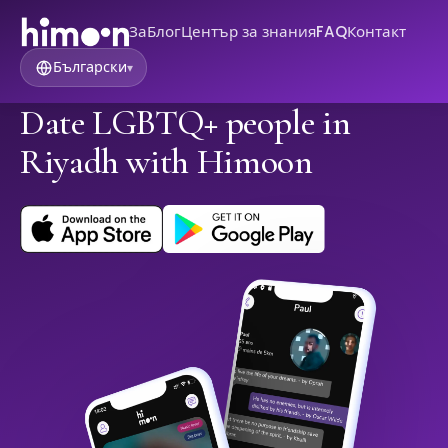
За
Блог
Център за знания
FAQ
Контакт
Български
▾
Date LGBTQ+ people in
Riyadh with Himoon