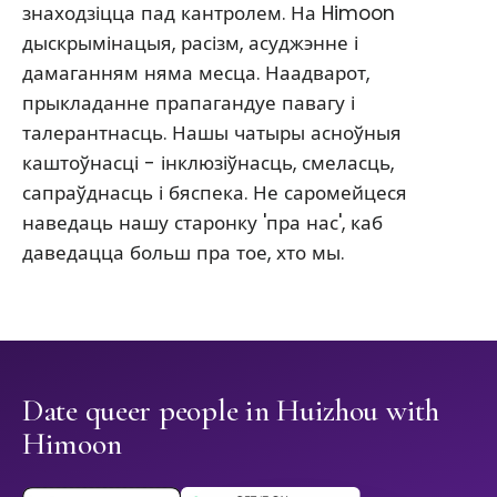
знаходзіцца пад кантролем. На Himoon
дыскрымінацыя, расізм, асуджэнне і
дамаганням няма месца. Наадварот,
прыкладанне прапагандуе павагу і
талерантнасць. Нашы чатыры асноўныя
каштоўнасці - інклюзіўнасць, смеласць,
сапраўднасць і бяспека. Не саромейцеся
наведаць нашу старонку 'пра нас', каб
даведацца больш пра тое, хто мы.
Date queer people in Huizhou with
Himoon