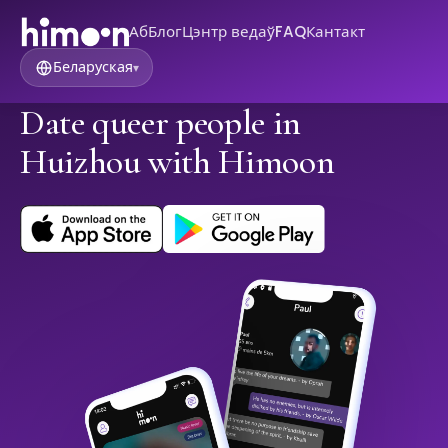
Аб
Блог
Цэнтр ведаў
FAQ
Кантакт
Беларуская
▾
Date queer people in
Huizhou with Himoon