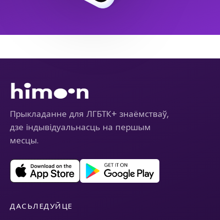
Прыкладанне для ЛГБТК+ знаёмстваў,
дзе індывідуальнасць на першым
месцы.
ДАСЬЛЕДУЙЦЕ