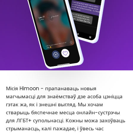
Місія Himoon - прапанаваць новыя
магчымасці для знаёмстваў дзе асоба цэніцца
гэтак жа, як і знешні выгляд. Мы хочам
стварыць бяспечнае месца онлайн-сустрэчы
для ЛГБТ+ супольнасці. Кожны можа захоўваць
стрыманасць, калі пажадае, і ўвесь час