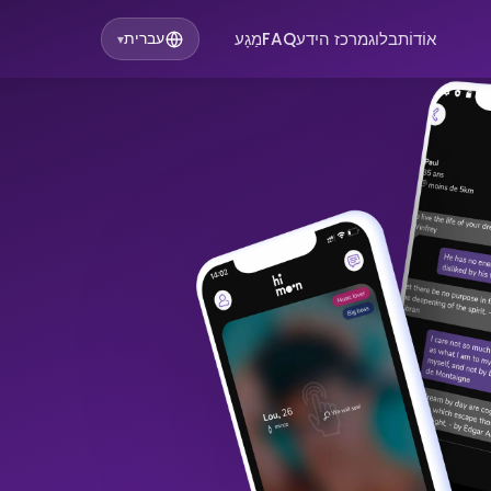
אוֹדוֹת
בלוג
מרכז הידע
FAQ
מַגָע
עברית
▾