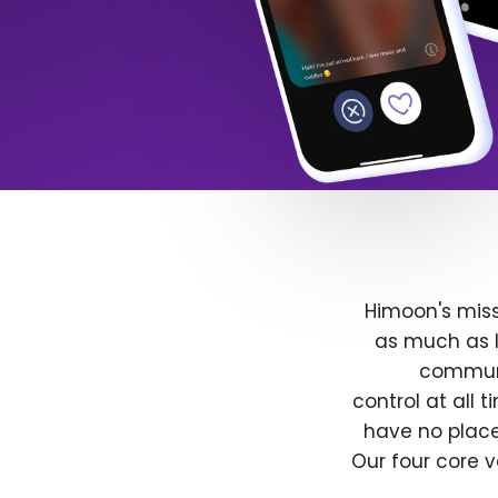
Himoon's miss
as much as l
communit
control at all
have no place
Our four core v