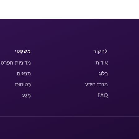
לַחקוֹר
מִשׁפָּטִי
אוֹדוֹת
מדיניות הפרטי
בלוג
תנאים
מרכז הידע
בְּטִיחוּת
FAQ
מַגָע