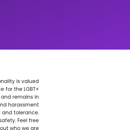
nality is valued
e for the LGBT+
, and remains in
 and harassment
t and tolerance.
afety. Feel free
bout who we are.