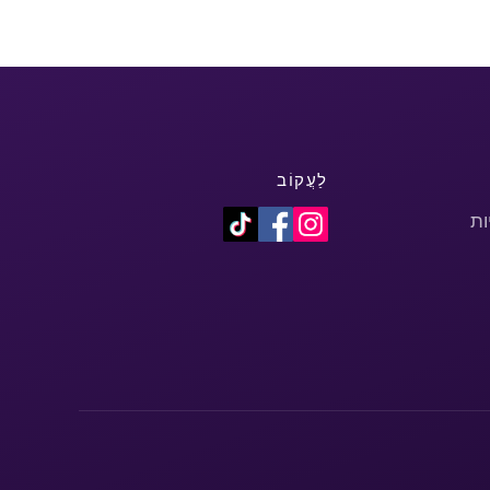
לַעֲקוֹב
ות