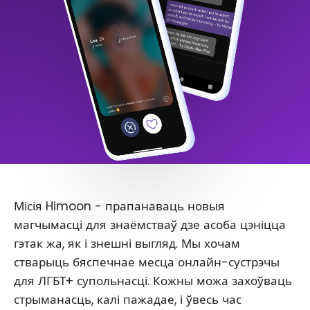
Місія Himoon - прапанаваць новыя
магчымасці для знаёмстваў дзе асоба цэніцца
гэтак жа, як і знешні выгляд. Мы хочам
стварыць бяспечнае месца онлайн-сустрэчы
для ЛГБТ+ супольнасці. Кожны можа захоўваць
стрыманасць, калі пажадае, і ўвесь час