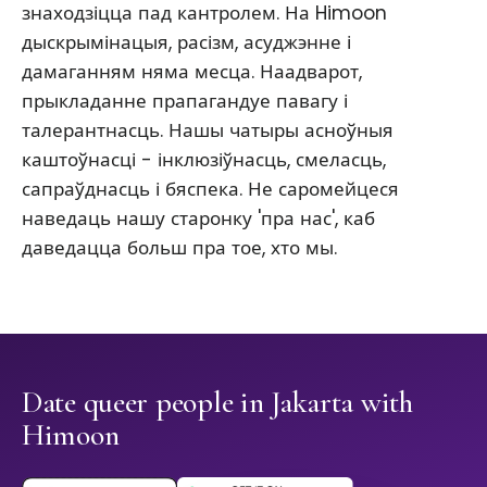
знаходзіцца пад кантролем. На Himoon
дыскрымінацыя, расізм, асуджэнне і
дамаганням няма месца. Наадварот,
прыкладанне прапагандуе павагу і
талерантнасць. Нашы чатыры асноўныя
каштоўнасці - інклюзіўнасць, смеласць,
сапраўднасць і бяспека. Не саромейцеся
наведаць нашу старонку 'пра нас', каб
даведацца больш пра тое, хто мы.
Date queer people in Jakarta with
Himoon