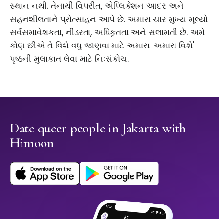
સ્થાન નથી. તેનાથી વિપરીત, એપ્લિકેશન આદર અને
સહનશીલતાને પ્રોત્સાહન આપે છે. અમારા ચાર મુખ્ય મૂલ્યો
સર્વસમાવેશકતા, નીડરતા, અધિકૃતતા અને સલામતી છે. અમે
કોણ છીએ તે વિશે વધુ જાણવા માટે અમારા 'અમારા વિશે'
પૃષ્ઠની મુલાકાત લેવા માટે નિઃસંકોચ.
Date queer people in Jakarta with
Himoon