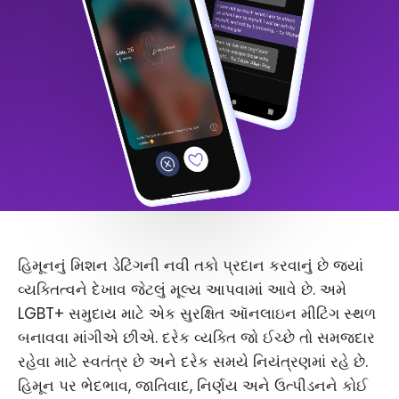
હિમૂનનું મિશન ડેટિંગની નવી તકો પ્રદાન કરવાનું છે જ્યાં
વ્યક્તિત્વને દેખાવ જેટલું મૂલ્ય આપવામાં આવે છે. અમે
LGBT+ સમુદાય માટે એક સુરક્ષિત ઑનલાઇન મીટિંગ સ્થળ
બનાવવા માંગીએ છીએ. દરેક વ્યક્તિ જો ઈચ્છે તો સમજદાર
રહેવા માટે સ્વતંત્ર છે અને દરેક સમયે નિયંત્રણમાં રહે છે.
હિમૂન પર ભેદભાવ, જાતિવાદ, નિર્ણય અને ઉત્પીડનને કોઈ