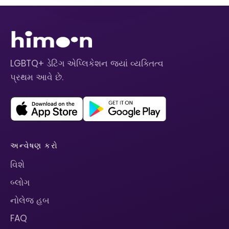
LGBTQ+ ડેટિંગ એપ્લિકેશન જ્યાં વ્યક્તિત્વ
પ્રથમ આવે છે.
અન્વેષણ કરો
વિશે
બ્લોગ
નોલેજ હબ
FAQ