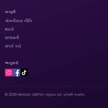
કાનૂની
ગોપનીયતા નીતિ
શરતો
સલામતી
સંપર્ક કરો
અનુસરો
© 2026 Himoon. LGBTQ+ સમુદાય માટે પ્રેમથી બનાવેલ.