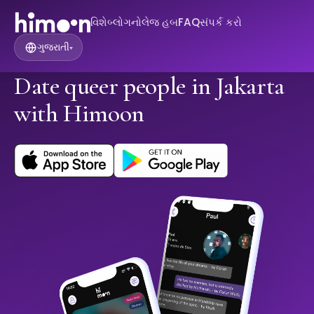
વિશે
બ્લોગ
નોલેજ હબ
FAQ
સંપર્ક કરો
ગુજરાતી
▾
Date queer people in Jakarta
with Himoon