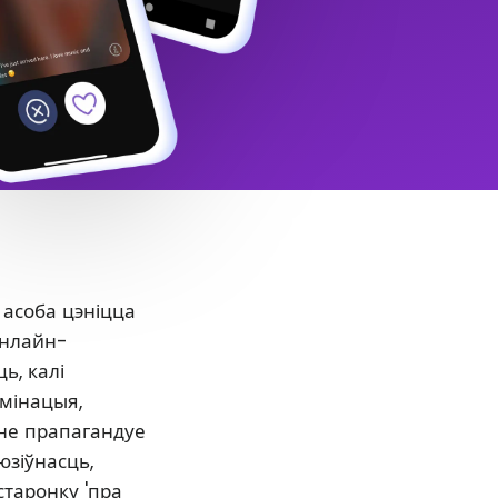
 асоба цэніцца
онлайн-
ь, калі
ымінацыя,
нне прапагандуе
юзіўнасць,
старонку 'пра