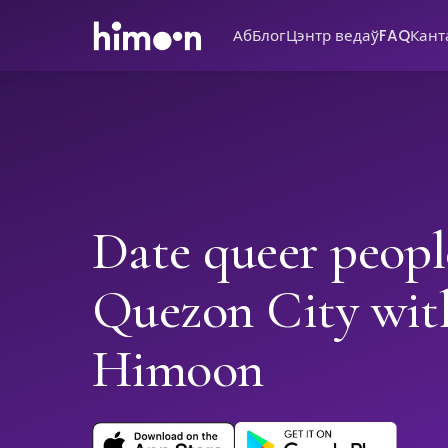
Аб
Блог
Цэнтр ведаў
FAQ
Кант
Date queer peopl
Quezon City wit
Himoon