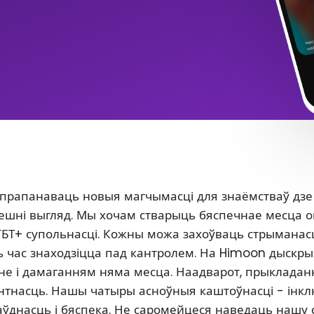
 прапанаваць новыя магчымасці для знаёмстваў дзе
 знешні выгляд. Мы хочам стварыць бяспечнае месца 
ГБТ+ супольнасці. Кожны можа захоўваць стрыманасц
сь час знаходзіцца пад кантролем. На Himoon дыскр
нне і дамаганням няма месца. Наадварот, прыклада
антнасць. Нашы чатыры асноўныя каштоўнасці - інкл
аўднасць і бяспека. Не саромейцеся наведаць нашу 