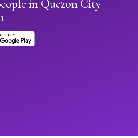
people in Quezon City
n