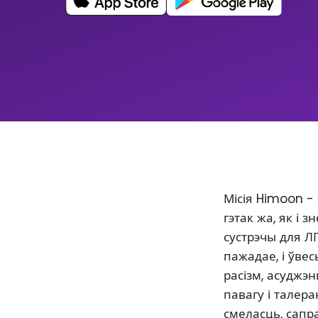
Місія Himoon -
гэтак жа, як і
сустрэчы для Л
пажадае, і ўве
расізм, асуджэ
павагу і талер
смеласць, сапр