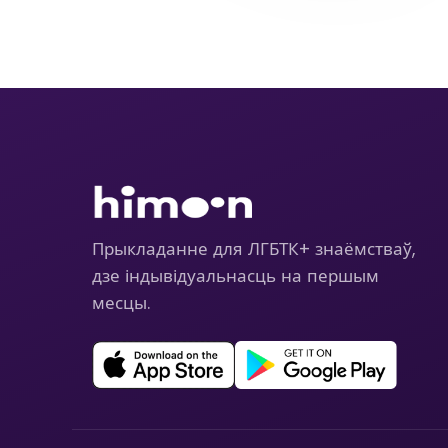
Прыкладанне для ЛГБТК+ знаёмстваў,
дзе індывідуальнасць на першым
месцы.