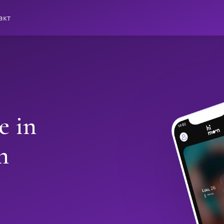
акт
e in
h