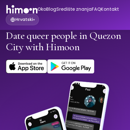
Oko
Blog
Središte znanja
FAQ
Kontakt
Hrvatski
▾
Date queer people in Quezon
City with Himoon