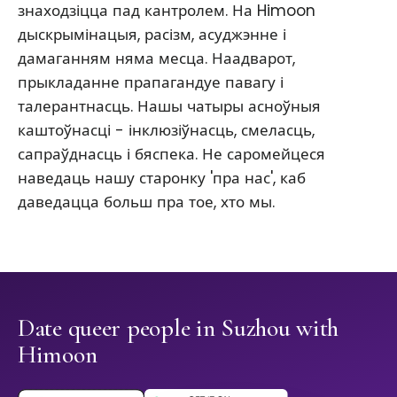
знаходзіцца пад кантролем. На Himoon
дыскрымінацыя, расізм, асуджэнне і
дамаганням няма месца. Наадварот,
прыкладанне прапагандуе павагу і
талерантнасць. Нашы чатыры асноўныя
каштоўнасці - інклюзіўнасць, смеласць,
сапраўднасць і бяспека. Не саромейцеся
наведаць нашу старонку 'пра нас', каб
даведацца больш пра тое, хто мы.
Date queer people in Suzhou with
Himoon