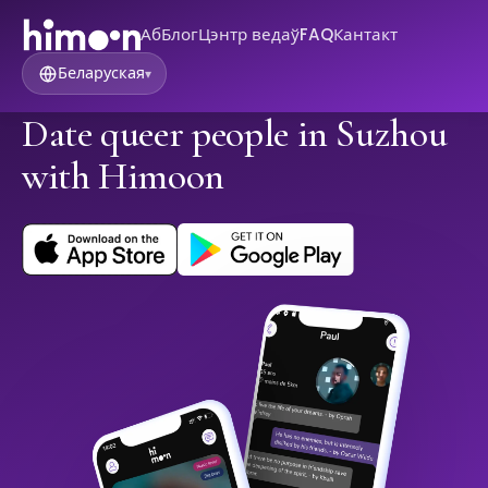
Аб
Блог
Цэнтр ведаў
FAQ
Кантакт
Беларуская
▾
Date queer people in Suzhou
with Himoon