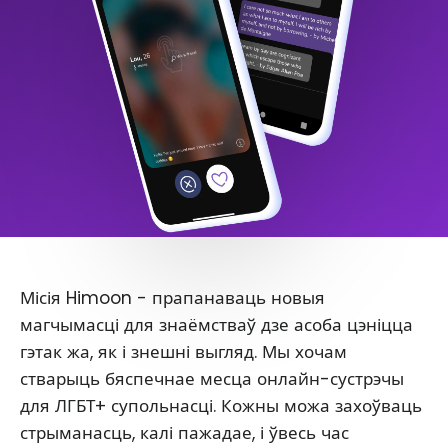
Місія Himoon - прапанаваць новыя
магчымасці для знаёмстваў дзе асоба цэніцца
гэтак жа, як і знешні выгляд. Мы хочам
стварыць бяспечнае месца онлайн-сустрэчы
для ЛГБТ+ супольнасці. Кожны можа захоўваць
стрыманасць, калі пажадае, і ўвесь час