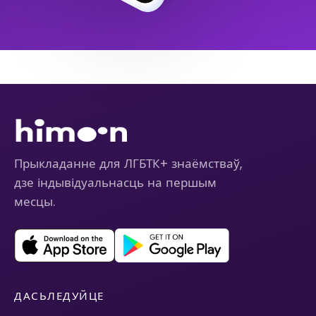
Прыкладанне для ЛГБТК+ знаёмстваў,
дзе індывідуальнасць на першым
месцы.
ДАСЬЛЕДУЙЦЕ