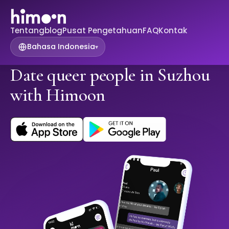
Tentang
blog
Pusat Pengetahuan
FAQ
Kontak
Bahasa Indonesia
▾
Date queer people in Suzhou
with Himoon