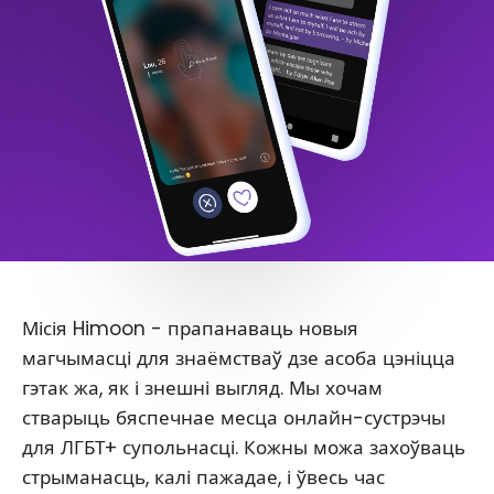
Місія Himoon - прапанаваць новыя
магчымасці для знаёмстваў дзе асоба цэніцца
гэтак жа, як і знешні выгляд. Мы хочам
стварыць бяспечнае месца онлайн-сустрэчы
для ЛГБТ+ супольнасці. Кожны можа захоўваць
стрыманасць, калі пажадае, і ўвесь час