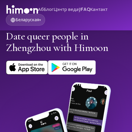
Аб
Блог
Цэнтр ведаў
FAQ
Кантакт
Беларуская
▾
Date queer people in
Zhengzhou with Himoon