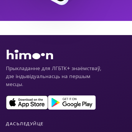
Прыкладанне для ЛГБТК+ знаёмстваў,
дзе індывідуальнасць на першым
месцы.
ДАСЬЛЕДУЙЦЕ