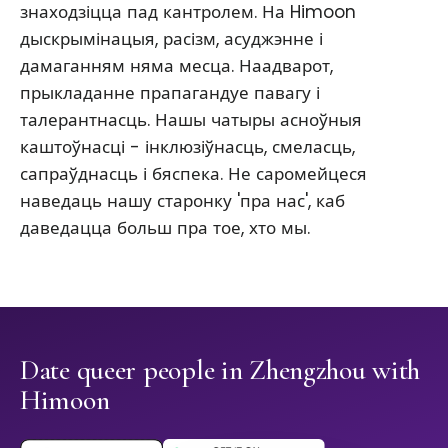
знаходзіцца пад кантролем. На Himoon
дыскрымінацыя, расізм, асуджэнне і
дамаганням няма месца. Наадварот,
прыкладанне прапагандуе павагу і
талерантнасць. Нашы чатыры асноўныя
каштоўнасці - інклюзіўнасць, смеласць,
сапраўднасць і бяспека. Не саромейцеся
наведаць нашу старонку 'пра нас', каб
даведацца больш пра тое, хто мы.
Date queer people in Zhengzhou with
Himoon