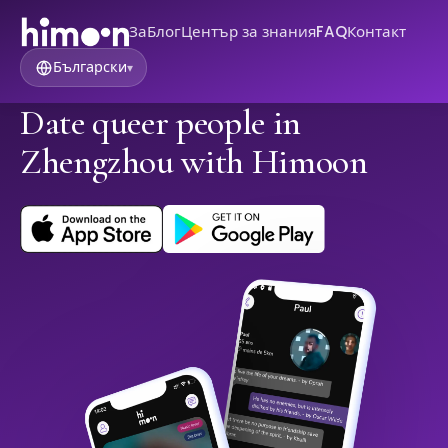
За
Блог
Център за знания
FAQ
Контакт
Български
▾
Date queer people in
Zhengzhou with Himoon