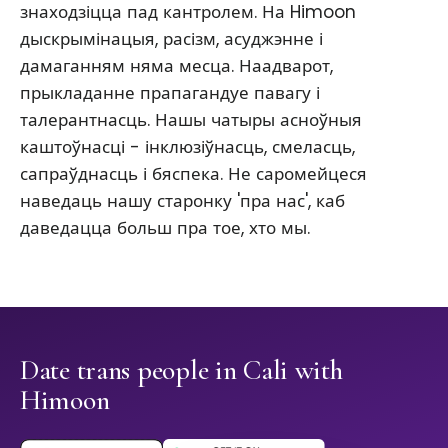
знаходзіцца пад кантролем. На Himoon
дыскрымінацыя, расізм, асуджэнне і
дамаганням няма месца. Наадварот,
прыкладанне прапагандуе павагу і
талерантнасць. Нашы чатыры асноўныя
каштоўнасці - інклюзіўнасць, смеласць,
сапраўднасць і бяспека. Не саромейцеся
наведаць нашу старонку 'пра нас', каб
даведацца больш пра тое, хто мы.
Date trans people in Cali with
Himoon