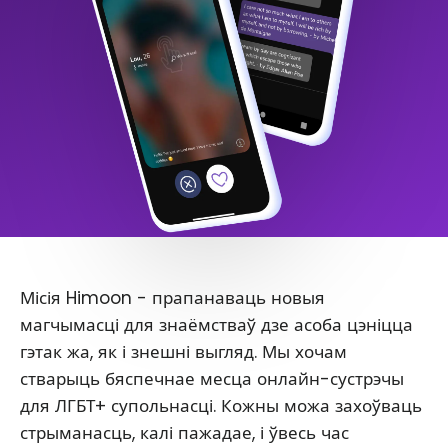
Місія Himoon - прапанаваць новыя
магчымасці для знаёмстваў дзе асоба цэніцца
гэтак жа, як і знешні выгляд. Мы хочам
стварыць бяспечнае месца онлайн-сустрэчы
для ЛГБТ+ супольнасці. Кожны можа захоўваць
стрыманасць, калі пажадае, і ўвесь час