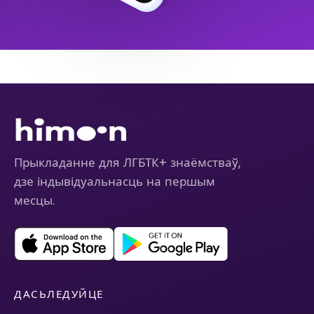
Прыкладанне для ЛГБТК+ знаёмстваў,
дзе індывідуальнасць на першым
месцы.
ДАСЬЛЕДУЙЦЕ