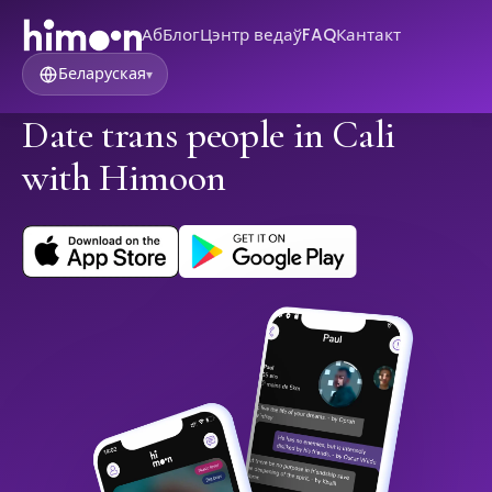
Аб
Блог
Цэнтр ведаў
FAQ
Кантакт
Беларуская
▾
Date trans people in Cali
with Himoon