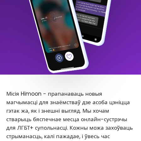
Місія Himoon - прапанаваць новыя
магчымасці для знаёмстваў дзе асоба цэніцца
гэтак жа, як і знешні выгляд. Мы хочам
стварыць бяспечнае месца онлайн-сустрэчы
для ЛГБТ+ супольнасці. Кожны можа захоўваць
стрыманасць, калі пажадае, і ўвесь час