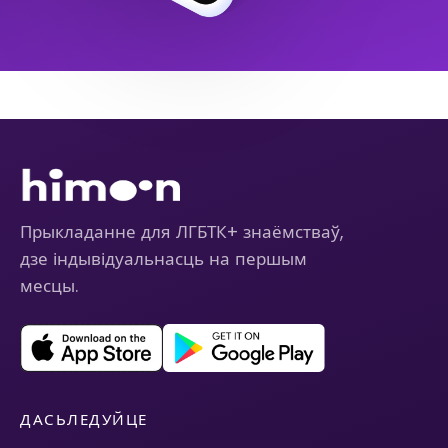
Прыкладанне для ЛГБТК+ знаёмстваў,
дзе індывідуальнасць на першым
месцы.
ДАСЬЛЕДУЙЦЕ