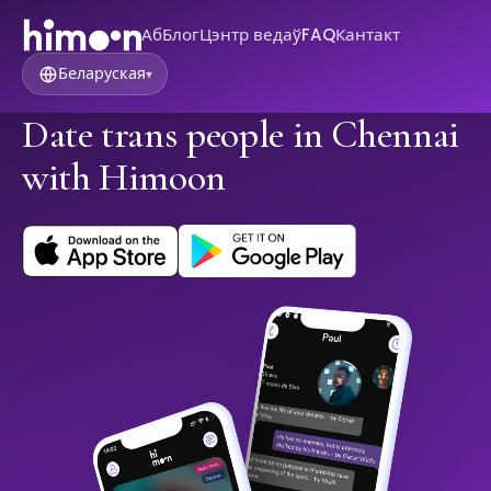
Аб
Блог
Цэнтр ведаў
FAQ
Кантакт
Беларуская
▾
Date trans people in Chennai
with Himoon