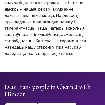
знаходзіцца пад кантролем. На Himoon
дыскрымінацыя, расізм, асуджэнне і
дамаганням няма месца. Наадварот,
прыкладанне прапагандуе павагу і
талерантнасць. Нашы чатыры асноўныя
каштоўнасці - інклюзіўнасць, смеласць,
сапраўднасць і бяспека. Не саромейцеся
наведаць нашу старонку 'пра нас', каб
даведацца больш пра тое, хто мы.
Date trans people in Chennai with
Himoon