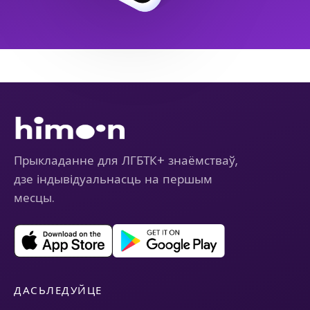
Прыкладанне для ЛГБТК+ знаёмстваў,
дзе індывідуальнасць на першым
месцы.
ДАСЬЛЕДУЙЦЕ