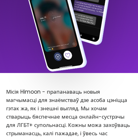
Місія Himoon - прапанаваць новыя
магчымасці для знаёмстваў дзе асоба цэніцца
гэтак жа, як і знешні выгляд. Мы хочам
стварыць бяспечнае месца онлайн-сустрэчы
для ЛГБТ+ супольнасці. Кожны можа захоўваць
стрыманасць, калі пажадае, і ўвесь час