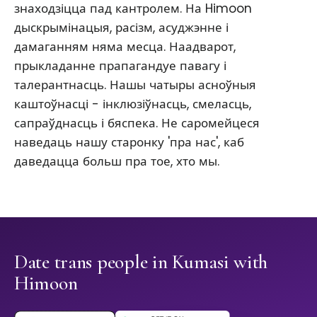
знаходзіцца пад кантролем. На Himoon
дыскрымінацыя, расізм, асуджэнне і
дамаганням няма месца. Наадварот,
прыкладанне прапагандуе павагу і
талерантнасць. Нашы чатыры асноўныя
каштоўнасці - інклюзіўнасць, смеласць,
сапраўднасць і бяспека. Не саромейцеся
наведаць нашу старонку 'пра нас', каб
даведацца больш пра тое, хто мы.
Date trans people in Kumasi with
Himoon