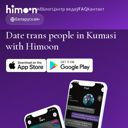
Аб
Блог
Цэнтр ведаў
FAQ
Кантакт
Беларуская
▾
Date trans people in Kumasi
with Himoon