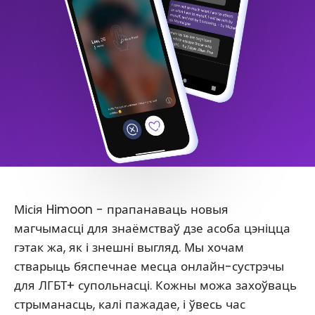
Місія Himoon - прапанаваць новыя
магчымасці для знаёмстваў дзе асоба цэніцца
гэтак жа, як і знешні выгляд. Мы хочам
стварыць бяспечнае месца онлайн-сустрэчы
для ЛГБТ+ супольнасці. Кожны можа захоўваць
стрыманасць, калі пажадае, і ўвесь час