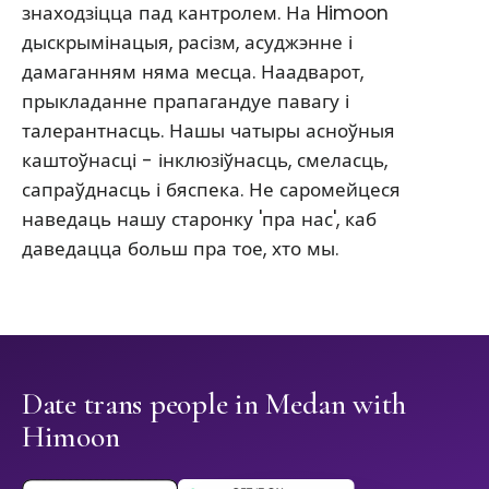
знаходзіцца пад кантролем. На Himoon
дыскрымінацыя, расізм, асуджэнне і
дамаганням няма месца. Наадварот,
прыкладанне прапагандуе павагу і
талерантнасць. Нашы чатыры асноўныя
каштоўнасці - інклюзіўнасць, смеласць,
сапраўднасць і бяспека. Не саромейцеся
наведаць нашу старонку 'пра нас', каб
даведацца больш пра тое, хто мы.
Date trans people in Medan with
Himoon