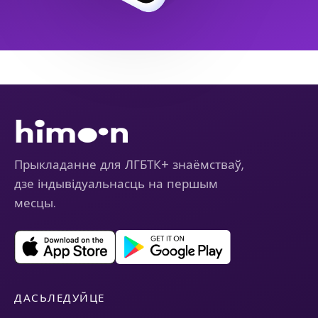
Прыкладанне для ЛГБТК+ знаёмстваў,
дзе індывідуальнасць на першым
месцы.
ДАСЬЛЕДУЙЦЕ