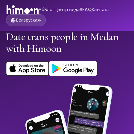
Аб
Блог
Цэнтр ведаў
FAQ
Кантакт
Беларуская
▾
Date trans people in Medan
with Himoon