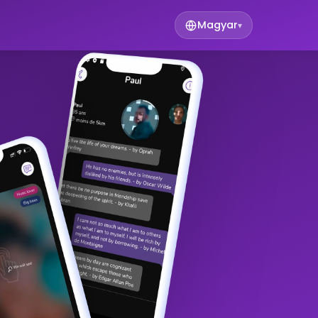
Magyar
▾