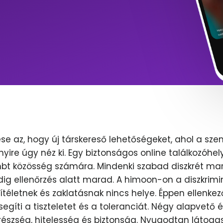
se az, hogy új társkereső lehetőségeket, ahol a sze
nyire úgy néz ki. Egy biztonságos online találkozóhel
lmbt közösség számára. Mindenki szabad diszkrét mar
dig ellenőrzés alatt marad. A himoon-on a diszkrimi
ítéletnek és zaklatásnak nincs helye. Éppen ellenkez
egíti a tiszteletet és a toleranciát. Négy alapvető 
erészség, hitelesség és biztonság. Nyugodtan látoga