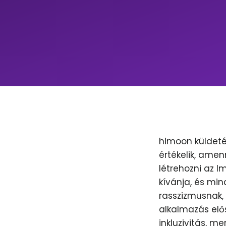
himoon küldeté
értékelik, amen
létrehozni az 
kívánja, és min
rasszizmusnak, 
alkalmazás elős
inkluzivitás, m