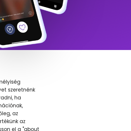
mélyiség
yet szeretnénk
adni, ha
nációnak,
őleg, az
értékünk az
sson el a "about