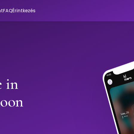
nt
FAQ
Érintkezés
 in
moon