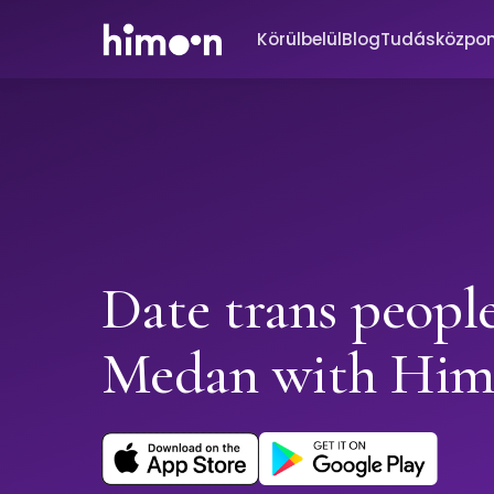
Körülbelül
Blog
Tudásközpo
Date trans people
Medan with Hi