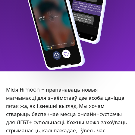
Місія Himoon - прапанаваць новыя
магчымасці для знаёмстваў дзе асоба цэніцца
гэтак жа, як і знешні выгляд. Мы хочам
стварыць бяспечнае месца онлайн-сустрэчы
для ЛГБТ+ супольнасці. Кожны можа захоўваць
стрыманасць, калі пажадае, і ўвесь час