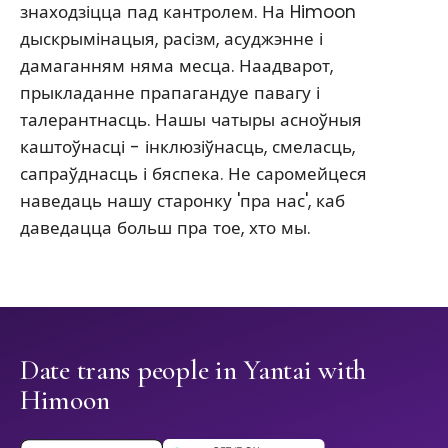
знаходзіцца пад кантролем. На Himoon
дыскрымінацыя, расізм, асуджэнне і
дамаганням няма месца. Наадварот,
прыкладанне прапагандуе павагу і
талерантнасць. Нашы чатыры асноўныя
каштоўнасці - інклюзіўнасць, смеласць,
сапраўднасць і бяспека. Не саромейцеся
наведаць нашу старонку 'пра нас', каб
даведацца больш пра тое, хто мы.
Date trans people in Yantai with
Himoon