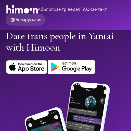
Аб
Блог
Цэнтр ведаў
FAQ
Кантакт
Беларуская
▾
Date trans people in Yantai
with Himoon