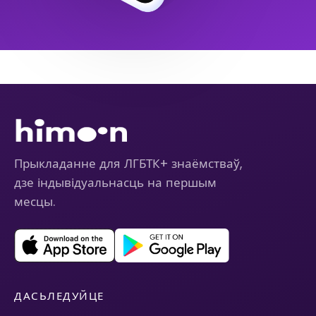
Прыкладанне для ЛГБТК+ знаёмстваў,
дзе індывідуальнасць на першым
месцы.
ДАСЬЛЕДУЙЦЕ