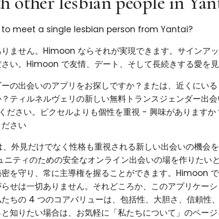
h other lesbian people in Yan
 to meet a single lesbian person from Yantai?
りません。Himoon ならそれが実現できます。サインア
さい。Himoon で友情、デート、そして長続きする愛を
ダーの出会いのアプリをお探しですか？または、近くにいる
か？ティルネルヴェリの新しい無料トランスジェンダー出会
試しください。ピクセルよりも個性を重視 - 興味があります
ください
使命は、外見だけでなく性格も重視される新しい出会いの機会
コミュニティのための安全なオンライン出会いの場を作りたい
密を守り、常に主導権を握ることができます。Himoon 
がらせは一切ありません。それどころか、このアプリケーシ
たちの 4 つのコアバリューは、包括性、大胆さ、信頼性
っと知りたい場合は、お気軽に「私たちについて」のページ