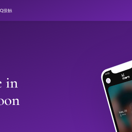
AQ
接触
 in
oon