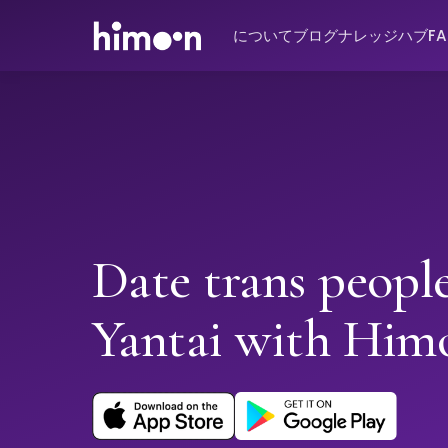
について
ブログ
ナレッジハブ
F
Date trans people
Yantai with Him