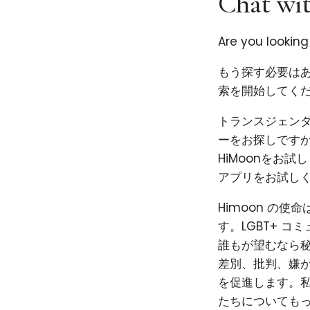
Chat wit
Are you looking
もう探す必要はあ
索を開始してくだ
トランスジェン
ーをお探しです
HiMoonをお
アプリをお試し
Himoon の
す。LGBT+ 
誰もが望むなら秘
差別、批判、嫌
を促進します。私
たちについても