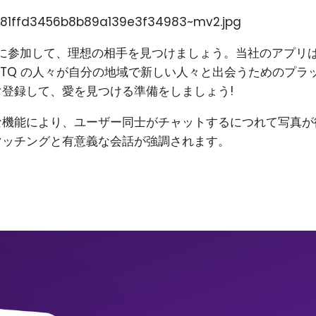
81ffd3456b8b89a139e3f34983~mv2.jpg
on に参加して、理想の相手を見つけましょう。当社のアプリ
BTQ の人々が自分の地域で新しい人々と出会うためのプラ
登録して、愛を見つける準備をしましょう!
な機能により、ユーザー同士がチャットするにつれて写真が
マッチングと有意義な会話が強調されます。