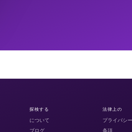
探検する
法律上の
について
プライバシ
ブログ
条項