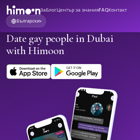
За
Блог
Център за знания
FAQ
Контакт
Български
▾
Date gay people in Dubai
with Himoon