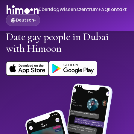
Über
Blog
Wissenszentrum
FAQ
Kontakt
Deutsch
▾
Date gay people in Dubai
with Himoon