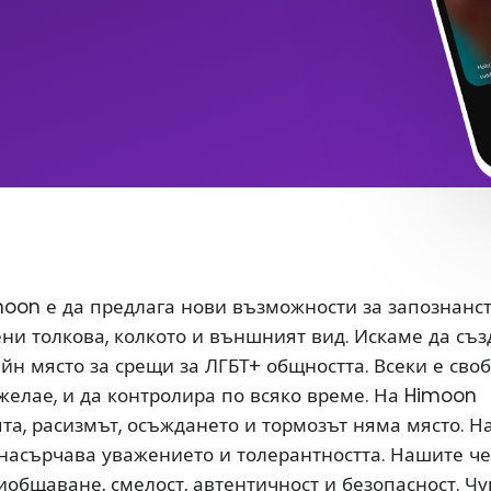
oon е да предлага нови възможности за запознанс
ени толкова, колкото и външният вид. Искаме да съ
йн място за срещи за ЛГБТ+ общността. Всеки е сво
 желае, и да контролира по всяко време. На Himoon
а, расизмът, осъждането и тормозът няма място. Н
насърчава уважението и толерантността. Нашите ч
иобщаване, смелост, автентичност и безопасност. Чу