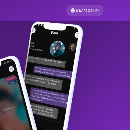
Български
▾