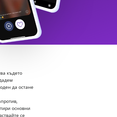
тва където
здадем
боден да остане
апротив,
етири основни
вствайте се