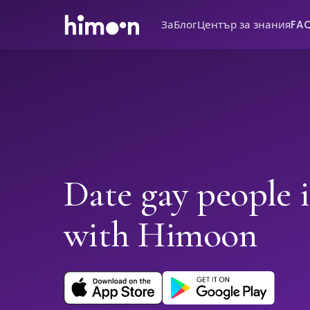
За
Блог
Център за знания
FA
Date gay people i
with Himoon