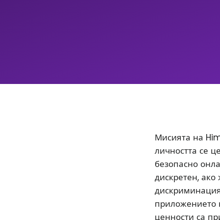
Мисията на Him
личността се ц
безопасно онла
дискретен, ако
дискриминацият
приложението 
ценности са пр