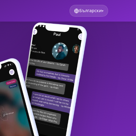
Български
▾