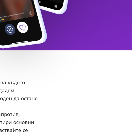
тва където
здадем
боден да остане
апротив,
етири основни
вствайте се