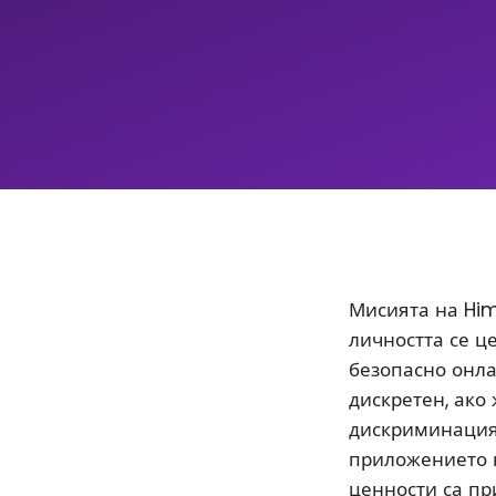
Мисията на Him
личността се ц
безопасно онла
дискретен, ако
дискриминацият
приложението 
ценности са пр