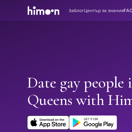
За
Блог
Център за знания
FA
Date gay people 
Queens with Hi