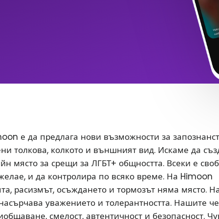
oon е да предлага нови възможности за запознанс
ени толкова, колкото и външният вид. Искаме да съ
йн място за срещи за ЛГБТ+ общността. Всеки е сво
 желае, и да контролира по всяко време. На Himoon
а, расизмът, осъждането и тормозът няма място. Н
насърчава уважението и толерантността. Нашите ч
иобщаване, смелост, автентичност и безопасност. Чу