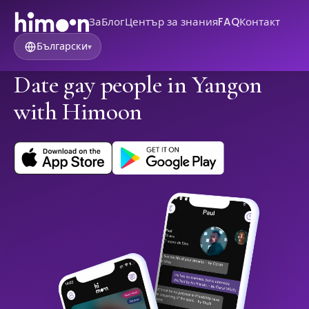
За
Блог
Център за знания
FAQ
Контакт
Български
▾
Date gay people in Yangon
with Himoon